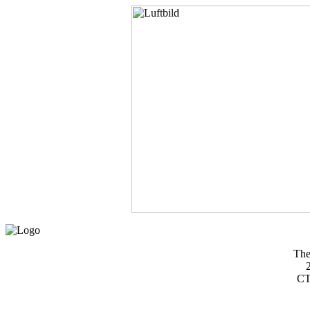
The
2
CT